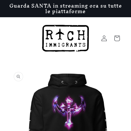
Vai
Guarda SANTA in streaming ora su tutte
direttamente
le piattaforme
ai contenuti
Accedi
Carrello
Passa alle
informazioni
sul prodotto