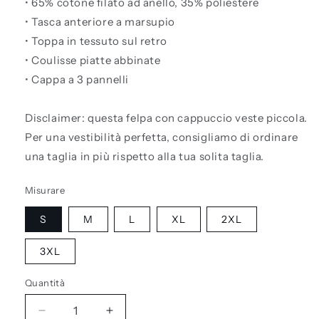
• 65% cotone filato ad anello, 35% poliestere
• Tasca anteriore a marsupio
• Toppa in tessuto sul retro
• Coulisse piatte abbinate
• Cappa a 3 pannelli
Disclaimer: questa felpa con cappuccio veste piccola.
Per una vestibilità perfetta, consigliamo di ordinare
una taglia in più rispetto alla tua solita taglia.
Misurare
S
M
L
XL
2XL
3XL
Quantità
Diminuisci
Aumenta