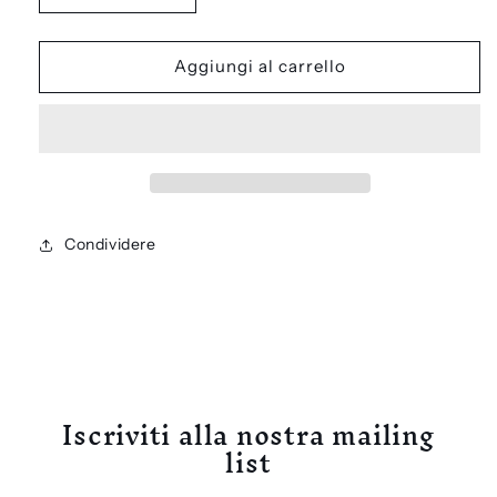
quantità
quantità
per
per
Felpa
Felpa
Aggiungi al carrello
con
con
cappuccio
cappuccio
unisex
unisex
SANTA
SANTA
-
-
Rich
Rich
Immigrants
Immigrants
Condividere
Iscriviti alla nostra mailing
list