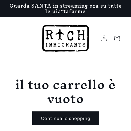
Vai
Guarda SANTA in streaming ora su tutte
direttamente
le piattaforme
ai contenuti
Accedi
Carrello
il tuo carrello è
vuoto
Continua lo shopping