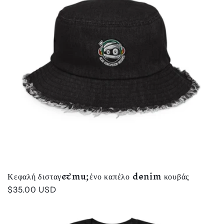
Κεφαλή δισταγ&mu;ένο καπέλο denim κουβάς
Κανονική
$35.00 USD
τιμή