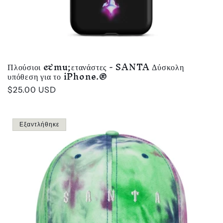
Πλούσιοι &mu;ετανάστες - SANTA Δύσκολη
υπόθεση για το iPhone.®
Κανονική
$25.00 USD
τιμή
Εξαντλήθηκε