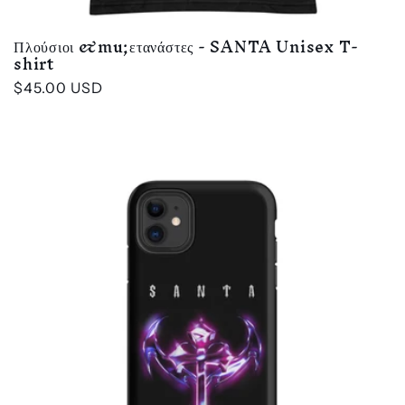
Πλούσιοι &mu;ετανάστες - SANTA Unisex T-
shirt
Κανονική
$45.00 USD
τιμή