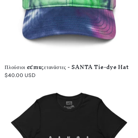
Πλούσιοι &mu;ετανάστες - SANTA Tie-dye Hat
Κανονική
$40.00 USD
τιμή